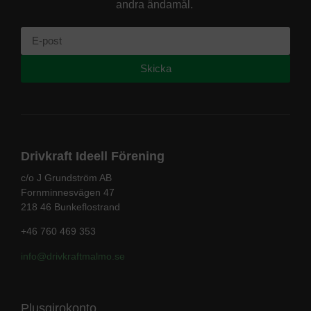
andra ändamål.
Skicka
Drivkraft Ideell Förening
c/o J Grundström AB
Fornminnesvägen 47
218 46 Bunkeflostrand
+46 760 469 353
info@drivkraftmalmo
.se
Plusgirokonto