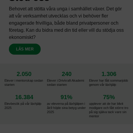
Behovet att stötta våra unga i samhället växer. Det gör
att vår verksamhet utvecklas och vi behöver fler
engagerade frivilliga, både bland privatpersoner och
företag. Kan du bidra med din tid eller vill du stödja oss
ekonomiskt?
LÄS MER
2.050
240
1.306
Elever i mentorskap sedan
Elever i Drivkraft Akademi
Elever har fått sommarjobb
starten
sedan starten
genom vår läxhjälp
16.384
91
%
75
%
Elevbesök på vår läxhjälp
av eleverna på läxhjälpen i
upplever att de har blivit
2025
åk9 höjde sina betyg under
modigare och fått större tro
2025
på sig själva tack vare sin
mentor