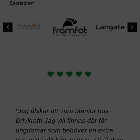
Sponsorer:
is
"Jag älskar att vara Mentor hos
”Jag
 det
Drivkraft! Jag vill finnas där för
och 
ungdomar som behöver en extra
var 
som
vän mitt i allt känslokaos. Att få dela