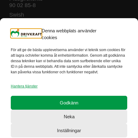
90 02 85-8
Swish
123 240 45 07
Denna webbplats använder
cookies
För att ge de bästa upplevelserna använder vi teknik som cookies för
att lagra och/eller komma åt enhetsinformation. Genom att godkänna
dessa tekniker kan vi behandla data som surfbeteende eller unika
Drivkraft är godkända av Svensk insamlings kontroll som 90-konto
ID:n på denna webbplats. Att inte samtycka eller återkalla samtycke
innehavare. Detta innebär att minst 75% av det du ger går till vårt
kan påverka vissa funktioner och funktioner negativt.
ändamål.
Hantera tjänster
Facebook
Godkänn
LinkedIn
Neka
Instagram
Inställningar