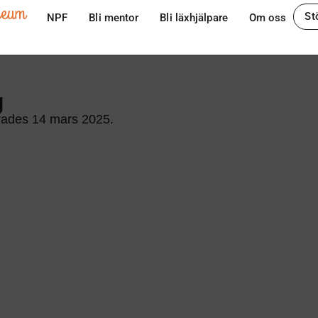
ileum
St
NPF
Bli mentor
Bli läxhjälpare
Om oss
g
rades 14 mars 2025.