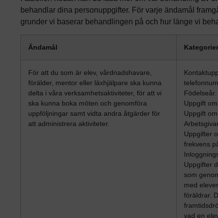
behandlar dina personuppgifter. För varje ändamål framgår
grunder vi baserar behandlingen på och hur länge vi beha
Ändamål
Kategorie
För att du som är elev, vårdnadshavare,
Kontaktupp
förälder, mentor eller läxhjälpare ska kunna
telefonnum
delta i våra verksamhetsaktiviteter, för att vi
Födelseår.
ska kunna boka möten och genomföra
Uppgift om
uppföljningar samt vidta andra åtgärder för
Uppgift o
att administrera aktiviteter.
Arbetsgiva
Uppgifter o
frekvens på
Inloggnings
Uppgifter 
som genomf
med elever
föräldrar. 
framtidsd
vad en elev