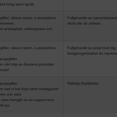
töd kring samt språk.
gifter, såsom namn, e-postadress
Fullgörande av samarbetsavt
nnummer.
skola där du arbetar.
om arbetsplats, arbetsgivare och
gifter, såsom namn, e-postadress
Fullgörande av avtal med dig e
.
bolag/organisation du represe
suppgifter.
om vårt köp av dina/era produkter
änster.
suppgifter.
Rättslig förpliktelse.
om vad vi har köpt samt mottagande
ner och stöd.
n som framgår av en rapport som
ll oss.