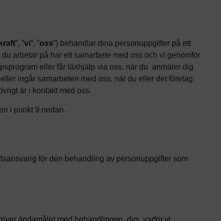
kraft
”, ”
vi
”, ”
oss
”) behandlar dina personuppgifter på ett
kola du arbetar på har ett samarbete med oss och vi genomför
apsprogram eller får läxhjälp via oss, när du anmäler dig
 eller ingår samarbeten med oss, när du eller det företag
övrigt är i kontakt med oss.
en i punkt 9 nedan.
ftsansvarig för den behandling av personuppgifter som
skriver ändamålet med behandlingen, dvs. varför vi