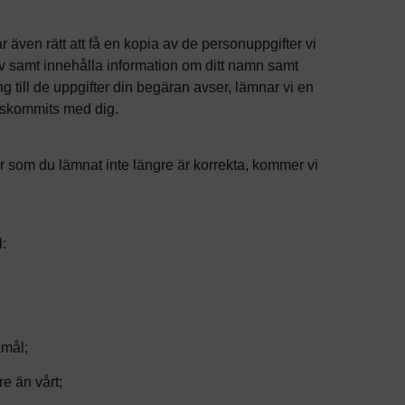
även rätt att få en kopia av de personuppgifter vi
av samt innehålla information om ditt namn samt
 till de uppgifter din begäran avser, lämnar vi en
renskommits med dig.
r som du lämnat inte längre är korrekta, kommer vi
l:
amål;
e än vårt;