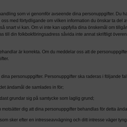
ehandling som vi genomför avseende dina personuppgifter. Du har 
l oss med förtydligande om vilken information du önskar ta del 
å snart vi kan. Om vi inte kan uppfylla dina önskemål om tillgång
as till din folkbokföringsadress såvida inte annat skriftligt öve
 behandlar är korrekta. Om du meddelar oss att de personuppgifte
fter.
r dina personuppgifter. Personuppgifter ska raderas i följande fal
det ändamål de samlades in för;
dast grundar sig på samtycke som laglig grund;
 motsätter dig att dina personuppgifter behandlas för detta änd
m sker efter en intresseavvägning och ditt intresse väger tyngr