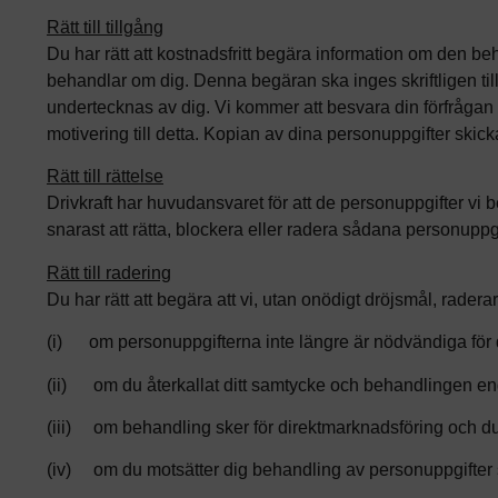
Rätt till tillgång
Du har rätt att kostnadsfritt begära information om den b
behandlar om dig. Denna begäran ska inges skriftligen til
undertecknas av dig. Vi kommer att besvara din förfrågan s
motivering till detta. Kopian av dina personuppgifter skick
Rätt till rättelse
Drivkraft har huvudansvaret för att de personuppgifter vi
snarast att rätta, blockera eller radera sådana personuppgi
Rätt till radering
Du har rätt att begära att vi, utan onödigt dröjsmål, radera
(i) om personuppgifterna inte längre är nödvändiga för 
(ii) om du återkallat ditt samtycke och behandlingen en
(iii) om behandling sker för direktmarknadsföring och du
(iv) om du motsätter dig behandling av personuppgifter so