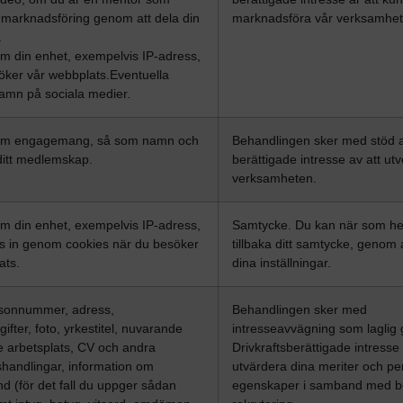
r marknadsföring genom att dela din
marknadsföra vår verksamhet
.
om din enhet, exempelvis IP-adress,
öker vår webbplats.Eventuella
mn på sociala medier.
 om engagemang, så som namn och
Behandlingen sker med stöd a
 ditt medlemskap.
berättigade intresse av att ut
verksamheten.
om din enhet, exempelvis IP-adress,
Samtycke. Du kan när som hel
 in genom cookies när du besöker
tillbaka ditt samtycke, genom 
ats.
dina inställningar.
sonnummer, adress,
Behandlingen sker med
ifter, foto, yrkestitel, nuvarande
intresseavvägning som laglig 
re arbetsplats, CV och andra
Drivkraftsberättigade intresse
handlingar, information om
utvärdera dina meriter och pe
ånd (för det fall du uppger sådan
egenskaper i samband med b