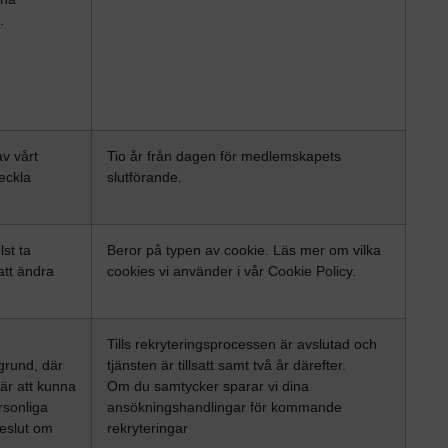
.
v vårt
Tio år från dagen för medlemskapets
veckla
slutförande.
st ta
Beror på typen av cookie. Läs mer om vilka
att ändra
cookies vi använder i vår Cookie Policy.
Tills rekryteringsprocessen är avslutad och
grund, där
tjänsten är tillsatt samt två år därefter.
 är att kunna
Om du samtycker sparar vi dina
rsonliga
ansökningshandlingar för kommande
eslut om
rekryteringar