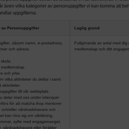
 även vilka kategorier av personuppgifter vi kan komma att behan
ndlar uppgifterna.
r av Personuppgifter
Laglig grund
gifter, såsom namn, e-postadress,
Fullgörande av avtal med dig g
mer och adress.
medlemskap och ditt engage
 skola.
m medlemskap.
re och yrke.
m vilka aktiviteter du deltar i samt
 aktiviteter.
uppgifter till vår webbplats.
du delar med oss under intervjuer
örs för att matcha ihop mentorer
 och/eller vårdnadshavare och
Det kan röra sig om utbildning,
römmar, syfte med engagemanget,
, vårdnadshavare eller förälder