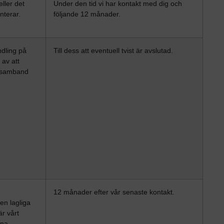
ller det
Under den tid vi har kontakt med dig och
nterar.
följande 12 månader.
ndling på
Till dess att eventuell tvist är avslutad.
 av att
 i samband
12 månader efter vår senaste kontakt.
en lagliga
är vårt
nna