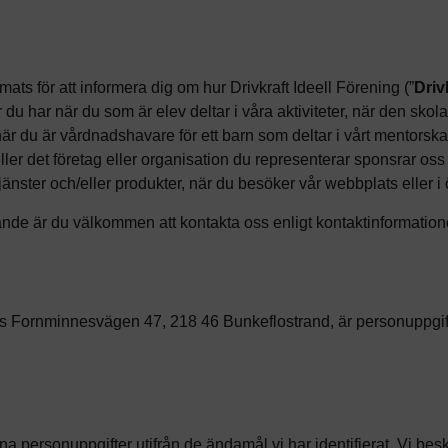
mats för att informera dig om hur Drivkraft Ideell Förening (”
Driv
er du har när du som är elev deltar i våra aktiviteter, när den s
 när du är vårdnadshavare för ett barn som deltar i vårt mentorsk
ler det företag eller organisation du representerar sponsrar oss
jänster och/eller produkter, när du besöker vår webbplats eller i 
lande är du välkommen att kontakta oss enligt kontaktinformation
ess Fornminnesvägen 47, 218 46 Bunkeflostrand, är personuppgi
a personuppgifter utifrån de ändamål vi har identifierat. Vi be