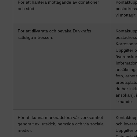
För att hantera mottagande av donationer
Kontaktupp
och stöd.
postadress
vi mottagit.
För att tillvarata och bevaka Drivkrafts
Kontaktupp
rättsliga intressen.
postadress
Korrespon
Uppgifter
överensko
Informatio
ansökning
foto, arbet
arbetsplat
du har inkl
ansökan), i
liknande.
För att kunna marknadsföra vår verksamhet
Kontaktupp
genom t.ex. utskick, hemsida och via sociala
och levera
medier.
Uppgifter
Foto och v