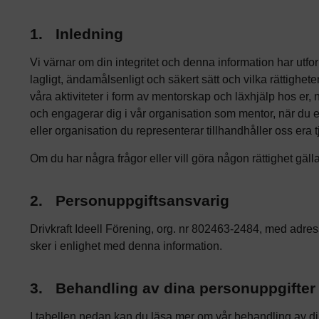
1.
Inledning
Vi värnar om din integritet och denna information har utfor
lagligt, ändamålsenligt och säkert sätt och vilka rättighet
våra aktiviteter i form av mentorskap och läxhjälp hos er,
och engagerar dig i vår organisation som mentor, när du el
eller organisation du representerar tillhandhåller oss era t
Om du har några frågor eller vill göra någon rättighet gäl
2.
Personuppgiftsansvarig
Drivkraft Ideell Förening, org. nr 802463-2484, med adr
sker i enlighet med denna information.
3.
Behandling av dina personuppgifter
I tabellen nedan kan du läsa mer om vår behandling av din