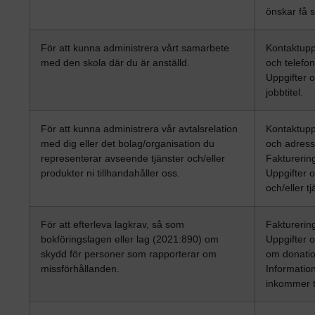
önskar få s
För att kunna administrera vårt samarbete
Kontaktupp
med den skola där du är anställd.
och telefo
Uppgifter 
jobbtitel.
För att kunna administrera vår avtalsrelation
Kontaktupp
med dig eller det bolag/organisation du
och adress
representerar avseende tjänster och/eller
Fakturering
produkter ni tillhandahåller oss.
Uppgifter 
och/eller tj
För att efterleva lagkrav, så som
Fakturering
bokföringslagen eller lag (2021:890) om
Uppgifter 
skydd för personer som rapporterar om
om donatio
missförhållanden.
Informatio
inkommer ti