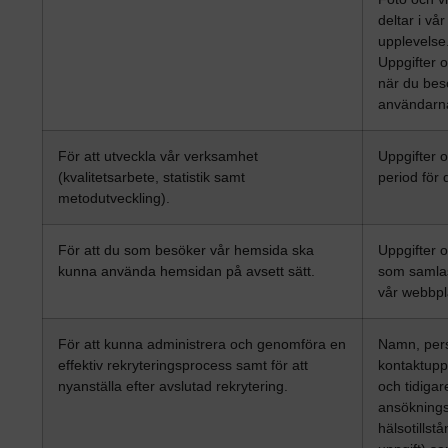
deltar i vå
upplevelse
Uppgifter 
när du bes
användarna
För att utveckla vår verksamhet
Uppgifter
(kvalitetsarbete, statistik samt
period för
metodutveckling).
För att du som besöker vår hemsida ska
Uppgifter 
kunna använda hemsidan på avsett sätt.
som samlas
vår webbpl
För att kunna administrera och genomföra en
Namn, per
effektiv rekryteringsprocess samt för att
kontaktuppg
nyanställa efter avslutad rekrytering.
och tidiga
ansöknings
hälsotillst