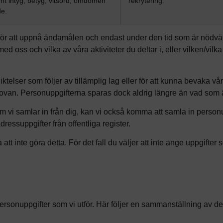
amt intyg, betyg, vitsord, omdömen
rekrytering.
de.
ör att uppnå ändamålen och endast under den tid som är nödvän
 oss och vilka av våra aktiviteter du deltar i, eller vilken/vilka
pliktelser som följer av tillämplig lag eller för att kunna bevaka v
van. Personuppgifterna sparas dock aldrig längre än vad som är 
om vi samlar in från dig, kan vi också komma att samla in personup
ressuppgifter från offentliga register.
t inte göra detta. För det fall du väljer att inte ange uppgifter s
personuppgifter som vi utför. Här följer en sammanställning av d