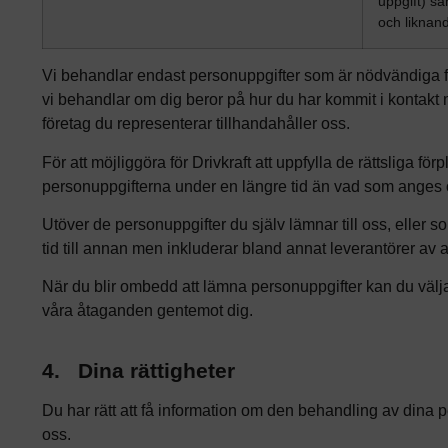
uppgift) s
och liknan
Vi behandlar endast personuppgifter som är nödvändiga f
vi behandlar om dig beror på hur du har kommit i kontakt med
företag du representerar tillhandahåller oss.
För att möjliggöra för Drivkraft att uppfylla de rättsliga för
personuppgifterna under en längre tid än vad som anges o
Utöver de personuppgifter du själv lämnar till oss, eller s
tid till annan men inkluderar bland annat leverantörer av ad
När du blir ombedd att lämna personuppgifter kan du välja at
våra åtaganden gentemot dig.
4.
Dina rättigheter
Du har rätt att få information om den behandling av dina 
oss.