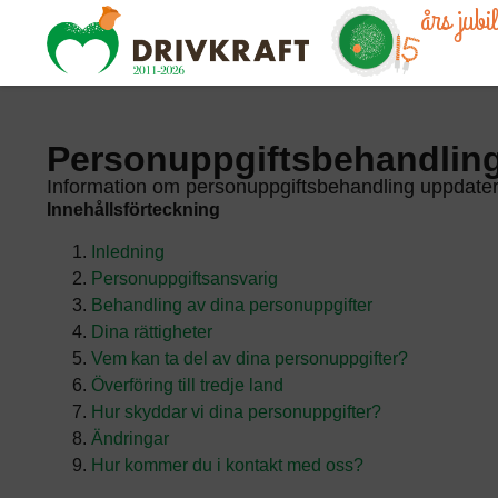
års jub
Personuppgiftsbehandlin
Information om personuppgiftsbehandling uppdate
Innehållsförteckning
Inledning
Personuppgiftsansvarig
Behandling av dina personuppgifter
Dina rättigheter
Vem kan ta del av dina personuppgifter?
Överföring till tredje land
Hur skyddar vi dina personuppgifter?
Ändringar
Hur kommer du i kontakt med oss?