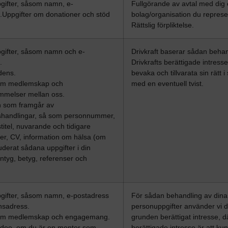
gifter, såsom namn, e-
Fullgörande av avtal med dig e
.Uppgifter om donationer och stöd
bolag/organisation du represe
Rättslig förpliktelse.
gifter, såsom namn och e-
Drivkraft baserar sådan beha
.
Drivkrafts berättigade intresse
dens.
bevaka och tillvarata sin rätt
 om medlemskap och
med en eventuell tvist.
mmelser mellan oss.
n som framgår av
shandlingar, så som personnummer,
stitel, nuvarande och tidigare
ser, CV, information om hälsa (om
uderat sådana uppgifter i din
ntyg, betyg, referenser och
gifter, såsom namn, e-postadress
För sådan behandling av dina
nsadress.
personuppgifter använder vi d
 om medlemskap och engagemang.
grunden berättigat intresse, d
ideo, om du är en mentor som
berättigade intresse är att ku