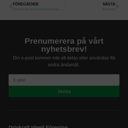
FÖREGÅENDE
NÄSTA
Samarbete med Advokatfirman Delphi
Bowling
Prenumerera på vårt
nyhetsbrev!
Din e-post kommer inte att delas eller användas för
andra ändamål.
Skicka
Drivkraft Ideell Förening