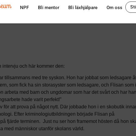
ileum
St
NPF
Bli mentor
Bli läxhjälpare
Om oss
n intervju och här kommer den:
r tillsammans med tre syskon. Hon har jobbat som ledsagare åt
rodern, som fick ha sin storasyster som ledsagare, och Flisan som i 
ll hon arbeta med barn och ungdomar som har det svårt och har ha
ngsarbete hade varit perfekt!”
lv för att prova på något nytt. Där jobbade hon i en skobutik inna
inologi. Efter kriminologiutbildningen började Flisan på
på fjärde terminen. Just nu ser hon framemot hösten då hon sk
ba med människor utanför skolans värld.