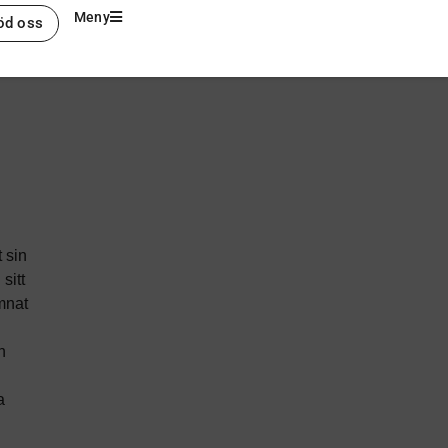
Meny
öd oss
 sin
sitt
mnat
n
a