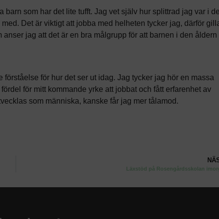
barn som har det lite tufft. Jag vet själv hur splittrad jag var i d
med. Det är viktigt att jobba med helheten tycker jag, därför gill
 anser jag att det är en bra målgrupp för att barnen i den åldern
e förståelse för hur det ser ut idag. Jag tycker jag hör en massa
 fördel för mitt kommande yrke att jobbat och fått erfarenhet av
g utvecklas som människa, kanske får jag mer tålamod.
NÄ
Läxstöd på Rosengårdsskolan imo