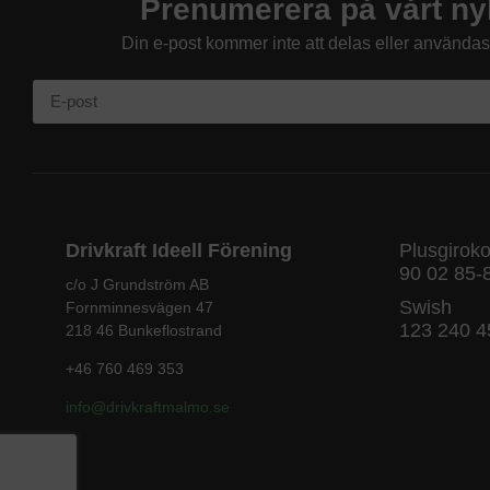
Prenumerera på vårt ny
Din e-post kommer inte att delas eller använda
Drivkraft Ideell Förening
Plusgirok
90 02 85-
c/o J Grundström AB
Swish
Fornminnesvägen 47
123 240 4
218 46 Bunkeflostrand
+46 760 469 353
info@drivkraftmalmo
.se