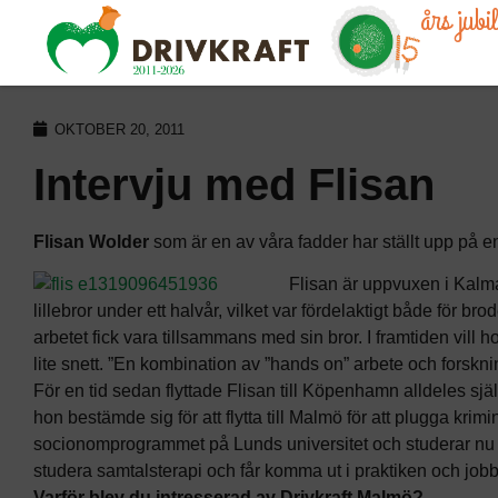
års jub
OKTOBER 20, 2011
Intervju med Flisan
Flisan Wolder
som är en av våra fadder har ställt upp på e
Flisan är uppvuxen i Kalma
lillebror under ett halvår, vilket var fördelaktigt både för b
arbetet fick vara tillsammans med sin bror. I framtiden vi
lite snett. ”En kombination av ”hands on” arbete och forskni
För en tid sedan flyttade Flisan till Köpenhamn alldeles sjä
hon bestämde sig för att flytta till Malmö för att plugga krim
socionomprogrammet på Lunds universitet och studerar nu 
studera samtalsterapi och får komma ut i praktiken och job
Varför blev du intresserad av Drivkraft Malmö?