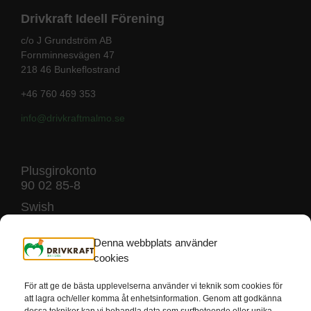
Drivkraft Ideell Förening
c/o J Grundström AB
Fornminnesvägen 47
218 46 Bunkeflostrand
+46 760 469 353
info@drivkraftmalmo
.se
Plusgirokonto
90 02 85-8
Swish
123 240 45 07
Denna webbplats använder
cookies
För att ge de bästa upplevelserna använder vi teknik som cookies för
att lagra och/eller komma åt enhetsinformation. Genom att godkänna
dessa tekniker kan vi behandla data som surfbeteende eller unika