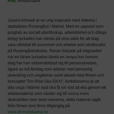
Roll:
Ambassadör
Jassim Ahmadi är en ung inspiratör med rötterna i
stadsdelen Rosengård i Malmö. Med en uppväxt som
präglats av socialt utanförskap, arbetslöshet och dåliga
betyg lyckades han vända på sina odds för att idag
vara utbildad till socionom och arbetar som skolkurator
på Rosengårdsskolan. Resan började på högstadiet
när en lärare lyckades tända en lampa hos honom.
Idag har han vidareutbildad sig till personalvetare,
ägare av två företag som arbetar med personlig
utveckling och ungdomar samt aktuell med filmen och
konceptet ”Din Röst Ska EKA!”. Ambitionerna är att
alla unga i Malmö stad ska få sin röst att eka genom ett
arbetsmaterial som vänder sig till vuxna inom
skolvärlden men även eleverna, detta material utgår
ifrån filmen som finns tillgänglig på
www.dinrostskaeka.se