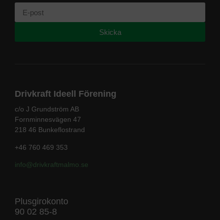
Skicka
Drivkraft Ideell Förening
c/o J Grundström AB
Fornminnesvägen 47
218 46 Bunkeflostrand
+46 760 469 353
info@drivkraftmalmo
.se
Plusgirokonto
90 02 85-8