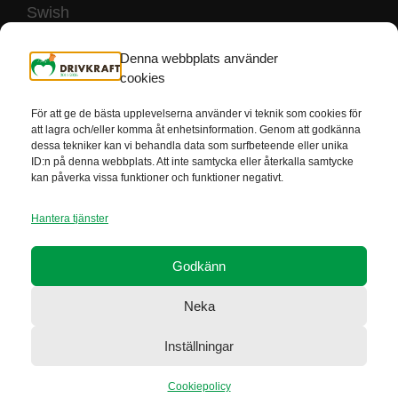
Swish
123 240 45 07
Denna webbplats använder
cookies
För att ge de bästa upplevelserna använder vi teknik som cookies för
att lagra och/eller komma åt enhetsinformation. Genom att godkänna
dessa tekniker kan vi behandla data som surfbeteende eller unika
Drivkraft är godkända av Svensk insamlings kontroll som 90-konto
ID:n på denna webbplats. Att inte samtycka eller återkalla samtycke
innehavare. Detta innebär att minst 75% av det du ger går till vårt
kan påverka vissa funktioner och funktioner negativt.
ändamål.
Hantera tjänster
Facebook
Godkänn
LinkedIn
Neka
Instagram
Inställningar
Cookiepolicy