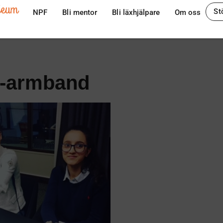
ileum
St
NPF
Bli mentor
Bli läxhjälpare
Om oss
ft-armband