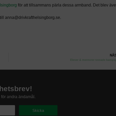
lsingborg
för att tillsammans pärla dessa armband. Det blev äve
 till anna@drivkrafthelsingborg.se.
NÄ
Elever & mentorer testade kamps
hetsbrev!
s för andra ändamål.
Skicka