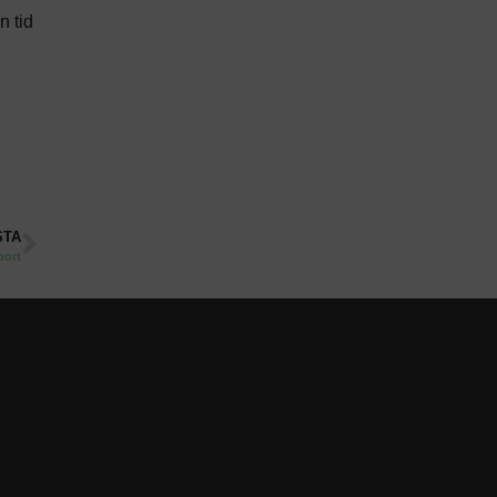
n tid
STA
port