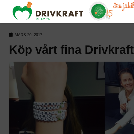
års jub
MARS 20, 2017
Köp vårt fina Drivkra