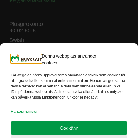
info@drivkraftmalmo
.se
Plusgirokonto
90 02 85-8
Swish
123 240 45 07
Denna webbplats använder
cookies
För att ge de bästa upplevelserna använder vi teknik som cookies för
att lagra och/eller komma åt enhetsinformation. Genom att godkänna
dessa tekniker kan vi behandla data som surfbeteende eller unika
Drivkraft är godkända av Svensk insamlings kontroll som 90-konto
ID:n på denna webbplats. Att inte samtycka eller återkalla samtycke
innehavare. Detta innebär att minst 75% av det du ger går till vårt
kan påverka vissa funktioner och funktioner negativt.
ändamål.
Hantera tjänster
Facebook
Godkänn