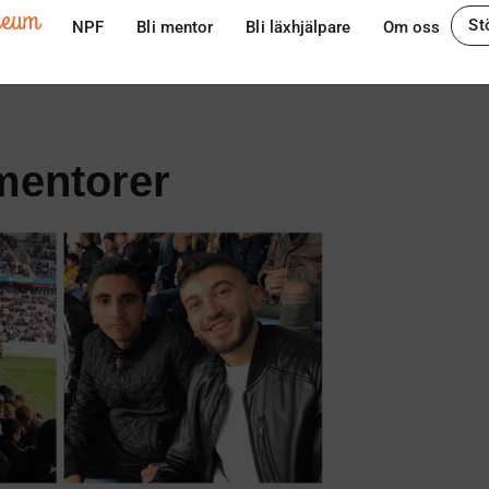
ileum
St
NPF
Bli mentor
Bli läxhjälpare
Om oss
mentorer