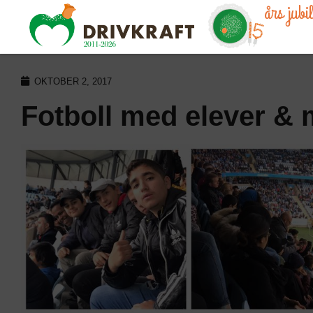
års jub
OKTOBER 2, 2017
Fotboll med elever & 