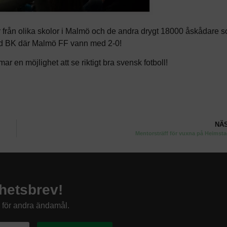
 från olika skolor i Malmö och de andra drygt 18000 åskådare 
ad BK där Malmö FF vann med 2-0!
ar en möjlighet att se riktigt bra svensk fotboll!
NÄ
Mentorsträff för vuxna på Heimst
hetsbrev!
s för andra ändamål.