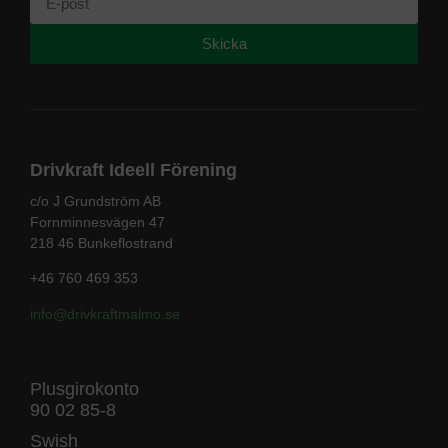
Skicka
Drivkraft Ideell Förening
c/o J Grundström AB
Fornminnesvägen 47
218 46 Bunkeflostrand
+46 760 469 353
info@drivkraftmalmo
.se
Plusgirokonto
90 02 85-8
Swish