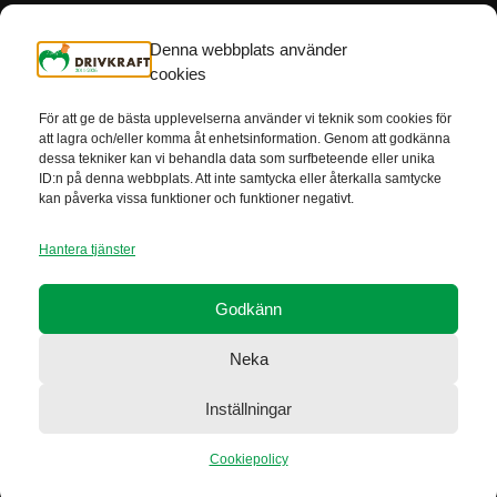
123 240 45 07
Denna webbplats använder
cookies
För att ge de bästa upplevelserna använder vi teknik som cookies för
att lagra och/eller komma åt enhetsinformation. Genom att godkänna
dessa tekniker kan vi behandla data som surfbeteende eller unika
Drivkraft är godkända av Svensk insamlings kontroll som 90-konto
ID:n på denna webbplats. Att inte samtycka eller återkalla samtycke
innehavare. Detta innebär att minst 75% av det du ger går till vårt
kan påverka vissa funktioner och funktioner negativt.
ändamål.
Hantera tjänster
Facebook
Godkänn
LinkedIn
Neka
Instagram
Inställningar
Cookiepolicy
|
|
|
© Drivkraft
Wapp Media AB
Cookiepolicy
Personuppgiftsbehandling