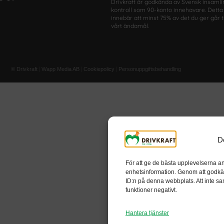
Drivkraft är godkända av Svensk insamli
kontroll som 90-konto innehavare. Detta
innebär att minst 75% av det du ger går ti
vårt ändamål.
|
|
|
© Drivkraft
Wapp Media AB
Cookiepolicy
Personuppgiftsbehandling
D
För att ge de bästa upplevelserna an
enhetsinformation. Genom att godkä
ID:n på denna webbplats. Att inte sa
funktioner negativt.
Hantera tjänster