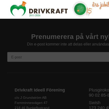
års jub
Prenumerera på vårt ny
Din e-post kommer inte att delas eller använda
Drivkraft Ideell Förening
Plusgirok
90 02 85-
c/o J Grundström AB
Swish
Fornminnesvägen 47
123 240 4
218 46 Bunkeflostrand