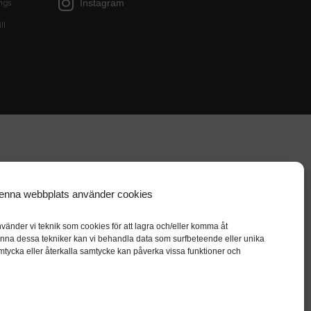
Instagram
ngs
ll
enna webbplats använder cookies
vänder vi teknik som cookies för att lagra och/eller komma åt
nna dessa tekniker kan vi behandla data som surfbeteende eller unika
mtycka eller återkalla samtycke kan påverka vissa funktioner och