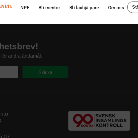
ileum
St
NPF
Bli mentor
Bli läxhjälpare
Om oss
hetsbrev!
s för andra ändamål.
Skicka
onto
8
5 07