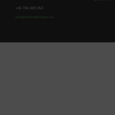
+46 760 469 353
info@drivkraftmalmo
.se