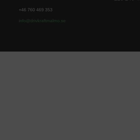
+46 760 469 353
info@drivkraftmalmo
.se