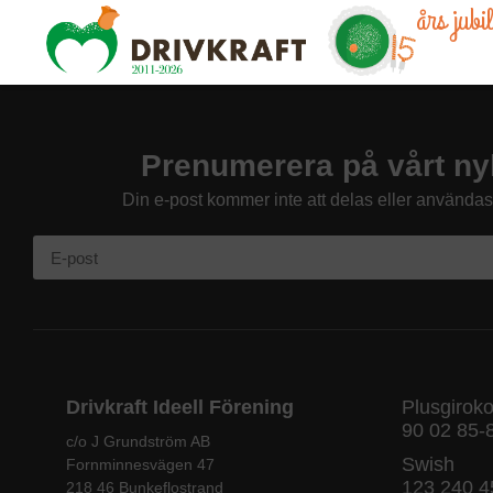
års jub
Prenumerera på vårt ny
Din e-post kommer inte att delas eller använda
Drivkraft Ideell Förening
Plusgirok
90 02 85-
c/o J Grundström AB
Swish
Fornminnesvägen 47
123 240 4
218 46 Bunkeflostrand