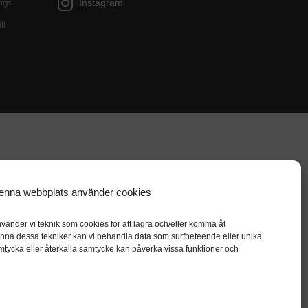
Instagram
ngs
ll
enna webbplats använder cookies
vänder vi teknik som cookies för att lagra och/eller komma åt
nna dessa tekniker kan vi behandla data som surfbeteende eller unika
mtycka eller återkalla samtycke kan påverka vissa funktioner och