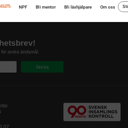
ileum
St
NPF
Bli mentor
Bli läxhjälpare
Om oss
hetsbrev!
s för andra ändamål.
Skicka
onto
8
5 07