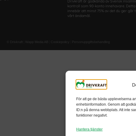
Drivkraft är godkända av Svensk insamli
kontroll som 90-konto innehavare. Detta
innebär att minst 75% av det du ger går ti
vårt ändamål.
|
|
|
© Drivkraft
Wapp Media AB
Cookiepolicy
Personuppgiftsbehandling
D
För att ge de bästa upplevelserna an
enhetsinformation. Genom att godkä
ID:n på denna webbplats. Att inte sa
funktioner negativt.
Hantera tjänster