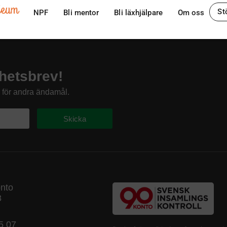
ileum
St
NPF
Bli mentor
Bli läxhjälpare
Om oss
hetsbrev!
s för andra ändamål.
Skicka
onto
8
5 07