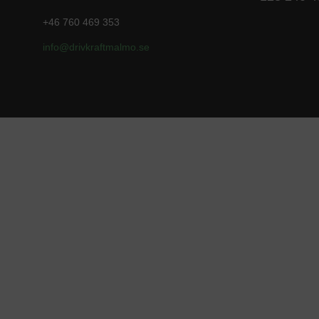
+46 760 469 353
info@drivkraftmalmo
.se