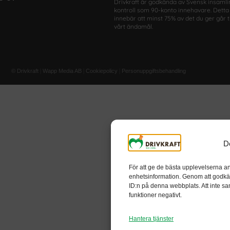
Drivkraft är godkända av Svensk insamli
kontroll som 90-konto innehavare. Detta
innebär att minst 75% av det du ger går ti
vårt ändamål.
|
|
|
© Drivkraft
Wapp Media AB
Cookiepolicy
Personuppgiftsbehandling
D
För att ge de bästa upplevelserna an
enhetsinformation. Genom att godkä
ID:n på denna webbplats. Att inte sa
funktioner negativt.
Hantera tjänster