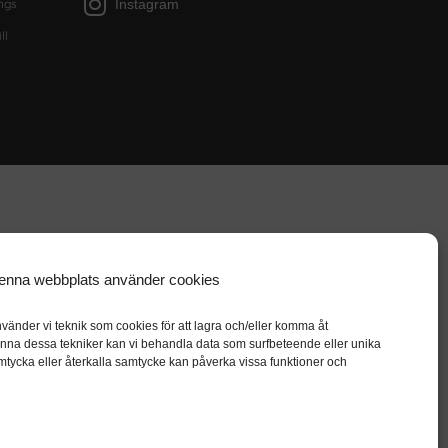
Instagram
ngs
ll
enna webbplats använder cookies
vänder vi teknik som cookies för att lagra och/eller komma åt
nna dessa tekniker kan vi behandla data som surfbeteende eller unika
mtycka eller återkalla samtycke kan påverka vissa funktioner och