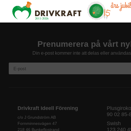
års jub
Prenumerera på vårt ny
Din e-post kommer inte att delas eller använda
Drivkraft Ideell Förening
Plusgirok
90 02 85-
c/o J Grundström AB
Swish
Fornminnesvägen 47
123 240 4
218 46 Bunkeflostrand