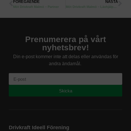
FÖREGÅENDE
NÄSTA
Möt Drivkraft Malmö – Partner
Möt Drivkraft Malmö – Läxhjälps ansvarig
Prenumerera på vårt
nyhetsbrev!
Din e-post kommer inte att delas eller användas för
andra ändamål.
Skicka
Drivkraft Ideell Förening