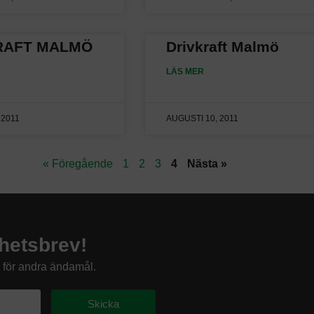
RAFT MALMÖ
Drivkraft Malmö
LÄS MER
 2011
AUGUSTI 10, 2011
« Föregående
1
2
3
4
Nästa »
hetsbrev!
s för andra ändamål.
Skicka