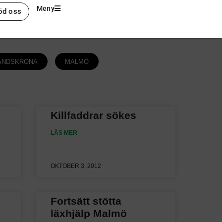
Meny
öd oss
ANDSKRONA
MALMÖ
Killfaddrar sökes
LÄS MER
OKTOBER 3, 2012
Fortsätt stötta
läxhjälp Malmö