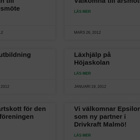
 till
Välkomna till årsmöt
ksmöte
LÄS MER
12
MARS 26, 2012
utbildning
Läxhjälp på
Höjaskolan
LÄS MER
 2012
JANUARI 19, 2012
artskott för den
Vi välkomnar Epsilo
 föreningen
som ny partner i
Drivkraft Malmö!
LÄS MER