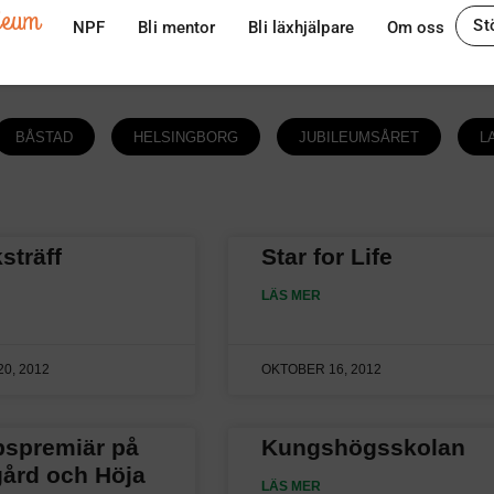
ileum
St
NPF
Bli mentor
Bli läxhjälpare
Om oss
BÅSTAD
HELSINGBORG
JUBILEUMSÅRET
L
sträff
Star for Life
LÄS MER
0, 2012
OKTOBER 16, 2012
pspremiär på
Kungshögsskolan
ård och Höja
LÄS MER