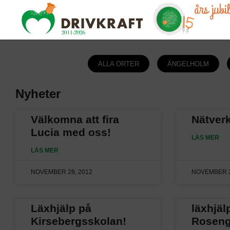
års jub
ALLA ORTER
ÄNGELHOLM
Nyheter
Välkomna att fira
Nätverk
Lucia med oss!
LÄS MER
LÄS MER
NOVEMBER 28, 2012
NOVEMBER 2
Läxhjälp på
läxhjäl
Kirsebergsskolan!
Roseng